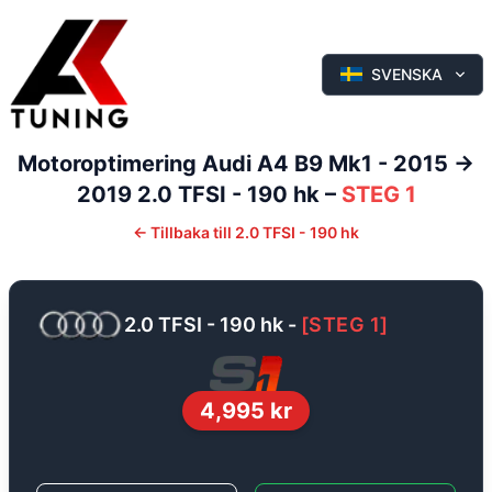
SVENSKA
Motoroptimering
Audi
A4
B9 Mk1 - 2015 ->
2019
2.0 TFSI - 190 hk
–
STEG 1
←
Tillbaka till
2.0 TFSI - 190 hk
2.0 TFSI - 190 hk
-
[
STEG 1
]
4,995
kr