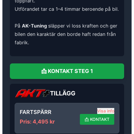
toppfart.
Utförandet tar ca 1–4 timmar beroende på bil.
På
AK-Tuning
släpper vi loss kraften och ger
bilen den karaktär den borde haft redan från
fabrik.
📩
KONTAKT
STEG 1
TILLÄGG
Visa info
FARTSPÄRR
📩
KONTAKT
Pris
:
4,495
kr