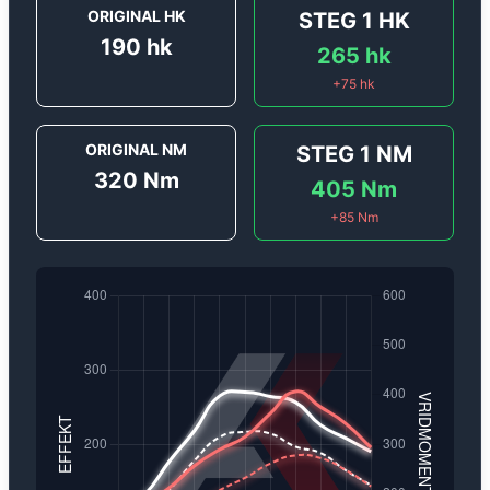
ORIGINAL HK
STEG 1
HK
190
hk
265
hk
+
75
hk
ORIGINAL NM
STEG 1
NM
320
Nm
405
Nm
+
85
Nm