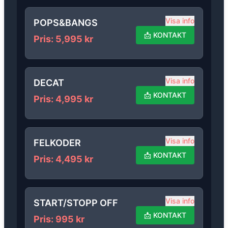
Visa info
POPS&BANGS
📩
KONTAKT
Pris
:
5,995
kr
Visa info
DECAT
📩
KONTAKT
Pris
:
4,995
kr
Visa info
FELKODER
📩
KONTAKT
Pris
:
4,495
kr
Visa info
START/STOPP OFF
📩
KONTAKT
Pris
:
995
kr