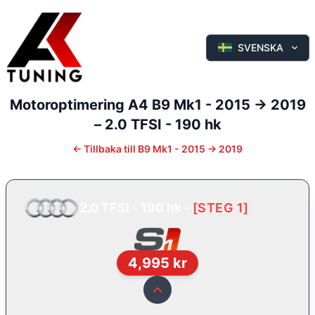
SVENSKA
Motoroptimering
A4
B9 Mk1 - 2015 -> 2019
–
2.0 TFSI - 190 hk
←
Tillbaka till
B9 Mk1 - 2015 -> 2019
2.0 TFSI - 190 hk
-
[
STEG 1
]
4,995
kr