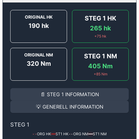
ORIGINAL HK
STEG 1
HK
190
hk
265
hk
+
75
hk
ORIGINAL NM
STEG 1
NM
320
Nm
405
Nm
+
85
Nm
STEG 1
INFORMATION
📄
STEG 1
INFORMATION
Steg 1
motoroptimering för
Audi A4 2.0 TFSI - 190 hk
Effekten ökar från
190 hk
till
265 hk
och vridmomente
💡
GENERELL INFORMATION
(+75 hk & +85 Nm).
GENERELL INFORMATION
✅ All mjukvara är skräddarsydd för din bil
STEG 1
Ger mer effekt, högre vridmoment, lägre bränsleförbru
✅ Felsökning inann samt efter optimering
ORG HK
ST1
HK
ORG NM
ST1
NM
--
━━
--
━━
Med vår
Steg 1
mjukvara justerar vi ett antal parametr