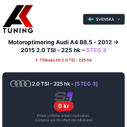
SVENSKA
Motoroptimering
Audi
A4
B8.5 - 2012 ->
2015
2.0 TSI - 225 hk
–
STEG 3
←
Tillbaka till
2.0 TSI - 225 hk
2.0 TSI - 225 hk
-
[
STEG 3
]
0
kr
Priset omfattar enbart mjukvaran.
Kontakta oss för offert inkl hårdvara!