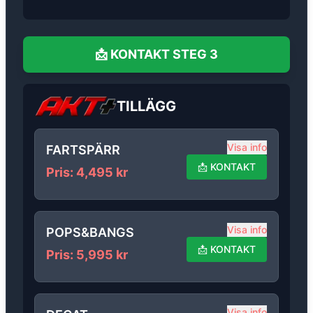
📩
KONTAKT
STEG 3
TILLÄGG
Visa info
FARTSPÄRR
📩
KONTAKT
Pris
:
4,495
kr
Visa info
POPS&BANGS
📩
KONTAKT
Pris
:
5,995
kr
Visa info