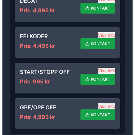
DECAT
📩
KONTAKT
Pris
:
4,995
kr
Visa info
FELKODER
📩
KONTAKT
Pris
:
4,495
kr
Visa info
START/STOPP OFF
📩
KONTAKT
Pris
:
995
kr
Visa info
GPF/OPF OFF
📩
KONTAKT
Pris
:
4,995
kr