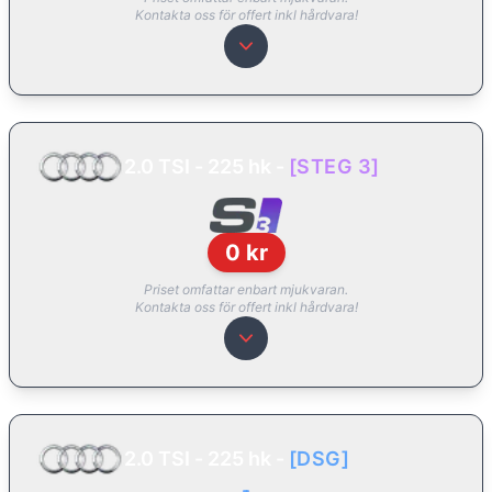
Kontakta oss för offert inkl hårdvara!
2.0 TSI - 225 hk
-
[
STEG 3
]
0
kr
Priset omfattar enbart mjukvaran.
Kontakta oss för offert inkl hårdvara!
2.0 TSI - 225 hk
-
[
DSG
]