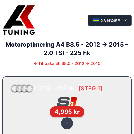
SVENSKA
Motoroptimering
A4
B8.5 - 2012 -> 2015
–
2.0 TSI - 225 hk
←
Tillbaka till
B8.5 - 2012 -> 2015
2.0 TSI - 225 hk
-
[
STEG 1
]
4,995
kr