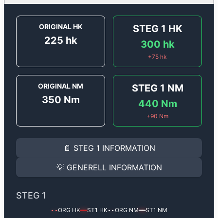
ORIGINAL HK
STEG 1
HK
225
hk
300
hk
+
75
hk
ORIGINAL NM
STEG 1
NM
350
Nm
440
Nm
+
90
Nm
STEG 1
INFORMATION
📄
STEG 1
INFORMATION
Steg 1
motoroptimering för
Audi A4 2.0 TSI - 225 hk.
Effekten ökar från
225 hk
till
300 hk
och vridmomente
💡
GENERELL INFORMATION
(+75 hk & +90 Nm).
GENERELL INFORMATION
✅ All mjukvara är skräddarsydd för din bil
STEG 1
Ger mer effekt, högre vridmoment, lägre bränsleförbru
✅ Felsökning inann samt efter optimering
ORG HK
ST1
HK
ORG NM
ST1
NM
--
━━
--
━━
Med vår
Steg 1
mjukvara justerar vi ett antal parametr