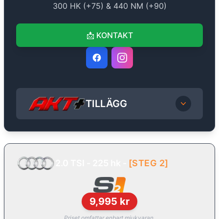
300
HK (+
75
) &
440
NM (+
90
)
📩
KONTAKT
TILLÄGG
2.0 TSI - 225 hk
-
[
STEG 2
]
9,995
kr
Priset omfattar enbart mjukvaran.