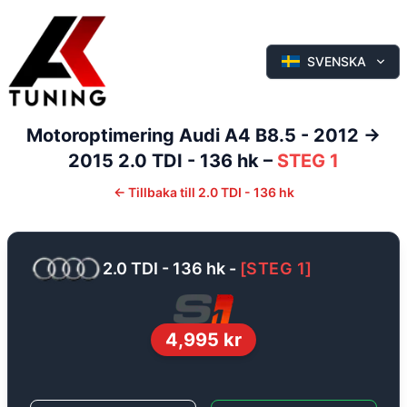
SVENSKA
Motoroptimering
Audi
A4
B8.5 - 2012 ->
2015
2.0 TDI - 136 hk
–
STEG 1
←
Tillbaka till
2.0 TDI - 136 hk
2.0 TDI - 136 hk
-
[
STEG 1
]
4,995
kr