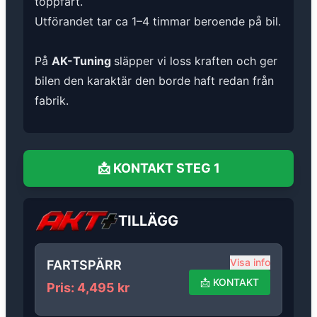
toppfart.
Utförandet tar ca 1–4 timmar beroende på bil.
På
AK-Tuning
släpper vi loss kraften och ger
bilen den karaktär den borde haft redan från
fabrik.
📩
KONTAKT
STEG 1
TILLÄGG
Visa info
FARTSPÄRR
📩
KONTAKT
Pris
:
4,495
kr