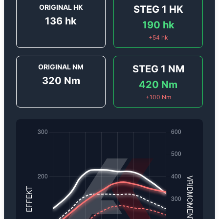
ORIGINAL HK
STEG 1
HK
136
hk
190
hk
+
54
hk
ORIGINAL NM
STEG 1
NM
320
Nm
420
Nm
+
100
Nm