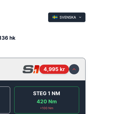
SVENSKA
 136 hk
4,995
kr
STEG 1
NM
420
Nm
+
100
Nm