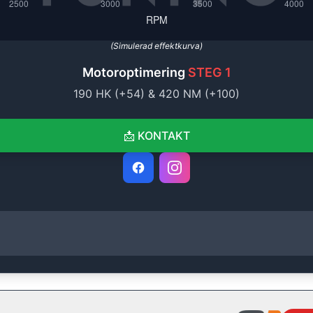
(Simulerad effektkurva)
Motoroptimering
STEG 1
190
HK (+
54
) &
420
NM (+
100
)
📩
KONTAKT