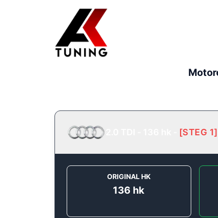
Motor
2.0 TDI - 136 hk
-
[
STEG 1
]
ORIGINAL HK
136
hk