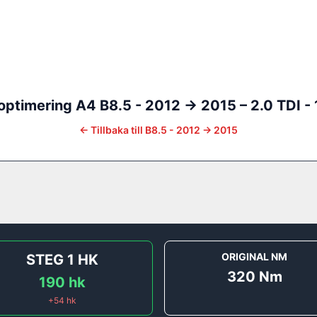
optimering
A4
B8.5 - 2012 -> 2015
–
2.0 TDI -
←
Tillbaka till
B8.5 - 2012 -> 2015
ORIGINAL NM
STEG 1
HK
320
Nm
190
hk
+
54
hk