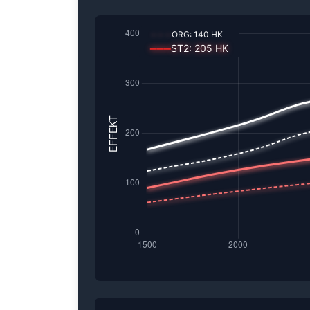
---
ORG:
140
HK
━━━
ST2
:
205
HK