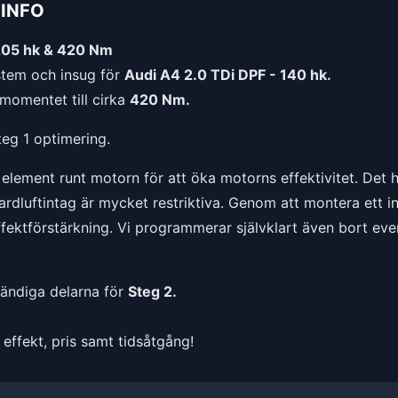
INFO
205 hk & 420 Nm
tem och insug för
Audi A4 2.0 TDi DPF - 140 hk.
momentet till cirka
420 Nm.
teg 1 optimering.
l element runt motorn för att öka motorns effektivitet. Det
luftintag är mycket restriktiva. Genom att montera ett insu
effektförstärkning. Vi programmerar självklart även bort eve
vändiga delarna för
Steg 2.
effekt, pris samt tidsåtgång!