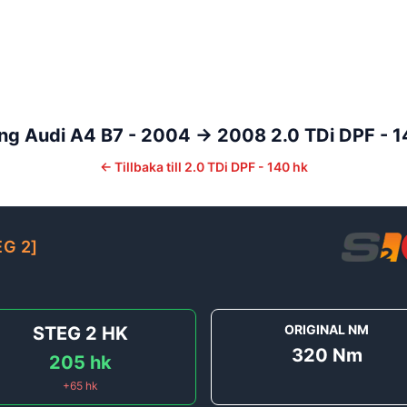
ng
Audi
A4
B7 - 2004 -> 2008
2.0 TDi DPF - 
←
Tillbaka till
2.0 TDi DPF - 140 hk
EG 2
]
ORIGINAL NM
STEG 2
HK
320
Nm
205
hk
+
65
hk