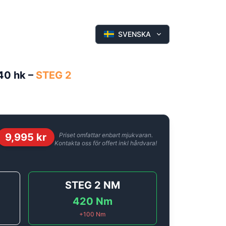
SVENSKA
140 hk
–
STEG 2
9,995
kr
Priset omfattar enbart mjukvaran.
Kontakta oss för offert inkl hårdvara!
STEG 2
NM
420
Nm
+
100
Nm