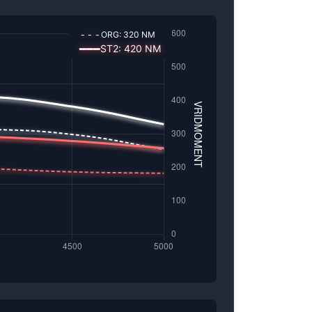
---
ORG:
320
NM
━━━
ST2
:
420
NM