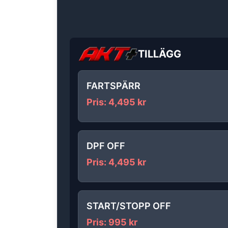
TILLÄGG
FARTSPÄRR
Pris
:
4,495
kr
DPF OFF
Pris
:
4,495
kr
START/STOPP OFF
Pris
:
995
kr