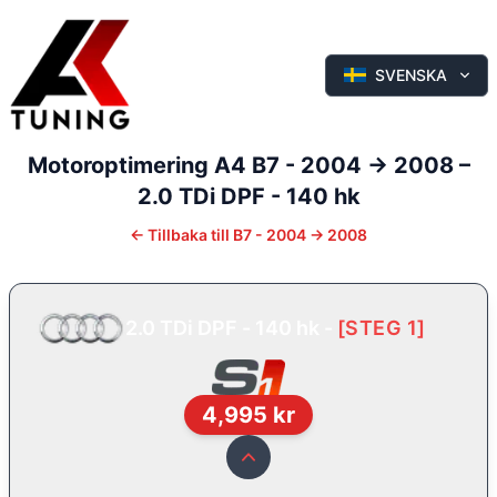
SVENSKA
Motoroptimering
A4
B7 - 2004 -> 2008
–
2.0 TDi DPF - 140 hk
←
Tillbaka till
B7 - 2004 -> 2008
2.0 TDi DPF - 140 hk
-
[
STEG 1
]
4,995
kr