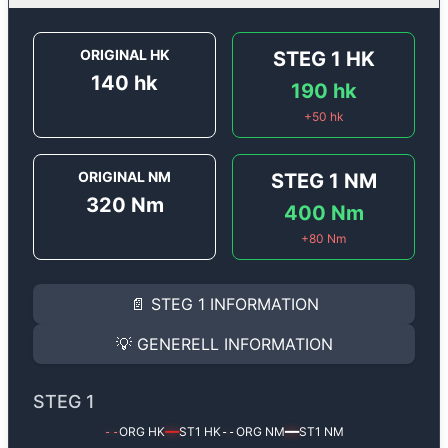
ORIGINAL HK
STEG 1
HK
140
hk
190
hk
+
50
hk
ORIGINAL NM
STEG 1
NM
320
Nm
400
Nm
+
80
Nm
STEG 1
INFORMATION
📄
STEG 1
INFORMATION
Steg 1
motoroptimering för
Audi A4 2.0 TDi DPF - 140
Effekten ökar från
140 hk
till
190 hk
och vridmomente
💡
GENERELL INFORMATION
(+50 hk & +80 Nm).
GENERELL INFORMATION
✅ All mjukvara är skräddarsydd för din bil
STEG 1
Ger mer effekt, högre vridmoment, lägre bränsleförbru
✅ Felsökning inann samt efter optimering
ORG HK
ST1
HK
ORG NM
ST1
NM
--
━━
--
━━
Med vår
Steg 1
mjukvara justerar vi ett antal parametr