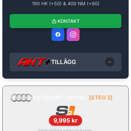
190
HK (+
50
) &
400
NM (+
80
)
📩
KONTAKT
TILLÄGG
2.0 TDi DPF - 140 hk
-
[
STEG 2
]
9,995
kr
Priset omfattar enbart mjukvaran.