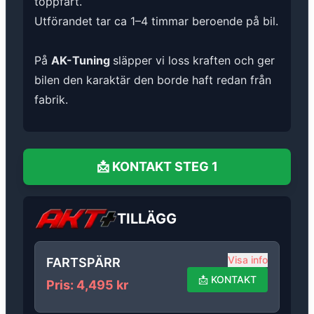
toppfart.
Utförandet tar ca 1–4 timmar beroende på bil.
På
AK-Tuning
släpper vi loss kraften och ger
bilen den karaktär den borde haft redan från
fabrik.
📩
KONTAKT
STEG 1
TILLÄGG
Visa info
FARTSPÄRR
📩
KONTAKT
Pris
:
4,495
kr