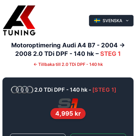
SVENSKA
Motoroptimering
Audi
A4
B7 - 2004 ->
2008
2.0 TDi DPF - 140 hk
–
STEG 1
←
Tillbaka till
2.0 TDi DPF - 140 hk
2.0 TDi DPF - 140 hk
-
[
STEG 1
]
4,995
kr