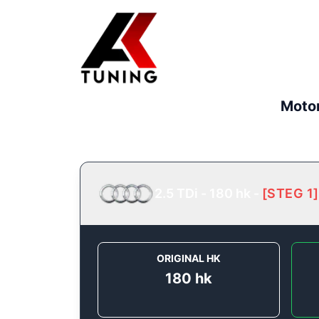
Motor
2.5 TDi - 180 hk
-
[
STEG 1
]
ORIGINAL HK
180
hk