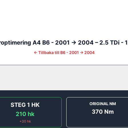
optimering
A4
B6 - 2001 -> 2004
–
2.5 TDi - 
←
Tillbaka till
B6 - 2001 -> 2004
ORIGINAL NM
STEG 1
HK
370
Nm
210
hk
+
30
hk