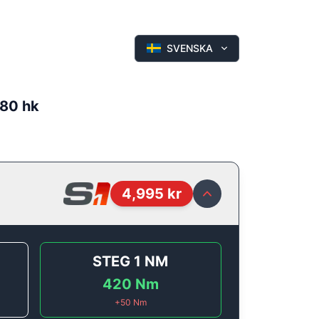
SVENSKA
180 hk
4,995
kr
STEG 1
NM
420
Nm
+
50
Nm