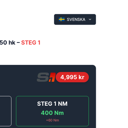
SVENSKA
150 hk
–
STEG 1
4,995
kr
STEG 1
NM
400
Nm
+
60
Nm