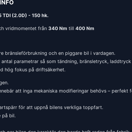
INFO
 TDI (2.0D) - 150 hk.
h vridmomentet från
340 Nm
till
400 Nm
e bränsleförbrukning och en piggare bil i vardagen.
t antal parametrar så som tändning, bränsletryck, laddtryck 
ed hög fokus på driftsäkerhet.
gen.
nnebär att inga mekaniska modifieringar behövs – perfekt f
rtspärr för att uppnå bilens verkliga toppfart.
på bil.