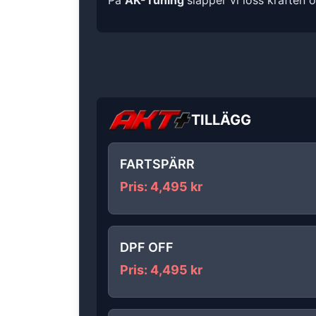
På
AK-Tuning
släpper vi loss kraften 
TILLÄGG
FARTSPÄRR
Pris
:
4,495
kr
DPF OFF
Pris
:
4,495
kr