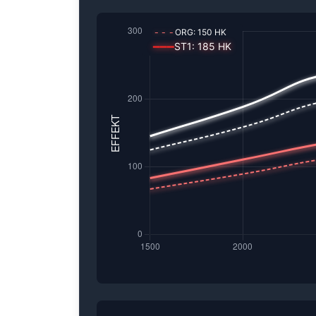
---
ORG:
150
HK
━━━
ST1
:
185
HK