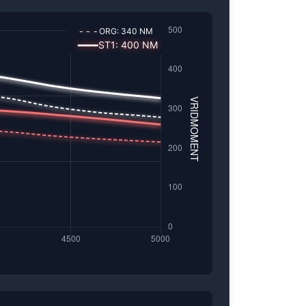
---
ORG:
340
NM
━━━
ST1
:
400
NM