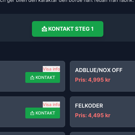
och ger bilen den karaktär den borde haft redan från fabrik.
📩
KONTAKT
STEG 1
Visa info
ADBLUE/NOX OFF
📩
KONTAKT
Pris
:
4,995
kr
Visa info
FELKODER
📩
KONTAKT
Pris
:
4,495
kr