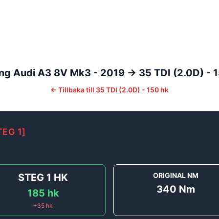
ng
Audi
A3
8V Mk3 - 2019 ->
35 TDI (2.0D) - 
←
Tillbaka till
35 TDI (2.0D) - 150 hk
TEG 1
]
ORIGINAL NM
STEG 1
HK
340
Nm
185
hk
+
35
hk