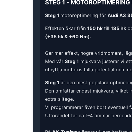
STEG 1
-
MOTOROPTIMERING
Steg 1
motoroptimering för
Audi A3 35
Effekten ökar från
150 hk
till
185 hk
oc
(+35 hk & +60 Nm).
Ger mer effekt, högre vridmoment, lägr
Med vår
Steg 1
mjukvara justerar vi et
utnyttja motorns fulla potential och m
Steg 1
är den mest populära optimerin
Den omfattar endast mjukvara, vilket i
extra slitage.
Vi programmerar även bort eventuell fa
Utförandet tar ca 1–4 timmar beroende 