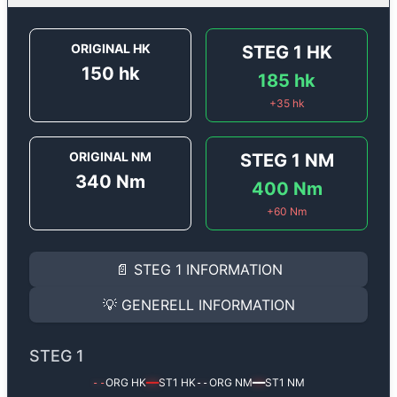
ORIGINAL HK
STEG 1
HK
150
hk
185
hk
+
35
hk
ORIGINAL NM
STEG 1
NM
340
Nm
400
Nm
+
60
Nm
STEG 1
INFORMATION
📄
STEG 1
INFORMATION
Steg 1
motoroptimering för
Audi A3 35 TDI (2.0D) - 1
Effekten ökar från
150 hk
till
185 hk
och vridmomentet
💡
GENERELL INFORMATION
(+35 hk & +60 Nm).
GENERELL INFORMATION
✅ All mjukvara är skräddarsydd för din bil
STEG 1
Ger mer effekt, högre vridmoment, lägre bränsleförbru
✅ Felsökning inann samt efter optimering
ORG HK
ST1
HK
ORG NM
ST1
NM
--
━━
--
━━
Med vår
Steg 1
mjukvara justerar vi ett antal parametr