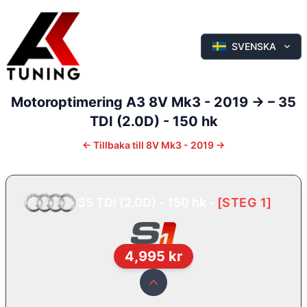
SVENSKA
Motoroptimering
A3
8V Mk3 - 2019 ->
–
35
TDI (2.0D) - 150 hk
←
Tillbaka till
8V Mk3 - 2019 ->
35 TDI (2.0D) - 150 hk
-
[
STEG 1
]
4,995
kr