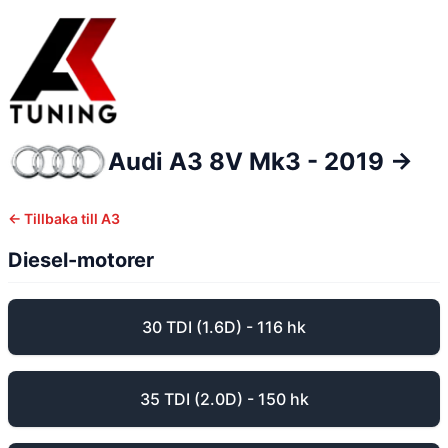
Audi
A3
8V Mk3 - 2019 ->
← Tillbaka till
A3
Diesel-motorer
30 TDI (1.6D) - 116 hk
35 TDI (2.0D) - 150 hk