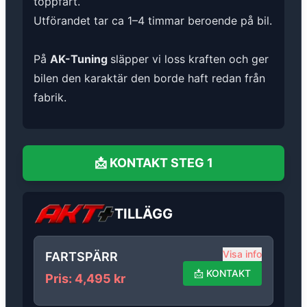
toppfart.
Utförandet tar ca 1–4 timmar beroende på bil.
På
AK-Tuning
släpper vi loss kraften och ger
bilen den karaktär den borde haft redan från
fabrik.
📩
KONTAKT
STEG 1
TILLÄGG
Visa info
FARTSPÄRR
📩
KONTAKT
Pris
:
4,495
kr