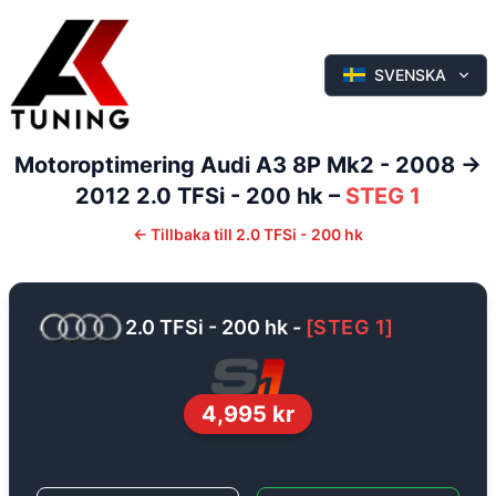
SVENSKA
Motoroptimering
Audi
A3
8P Mk2 - 2008 ->
2012
2.0 TFSi - 200 hk
–
STEG 1
←
Tillbaka till
2.0 TFSi - 200 hk
2.0 TFSi - 200 hk
-
[
STEG 1
]
4,995
kr