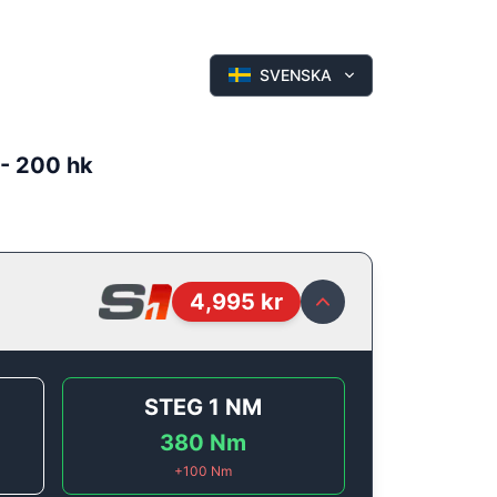
SVENSKA
 - 200 hk
4,995
kr
STEG 1
NM
380
Nm
+
100
Nm