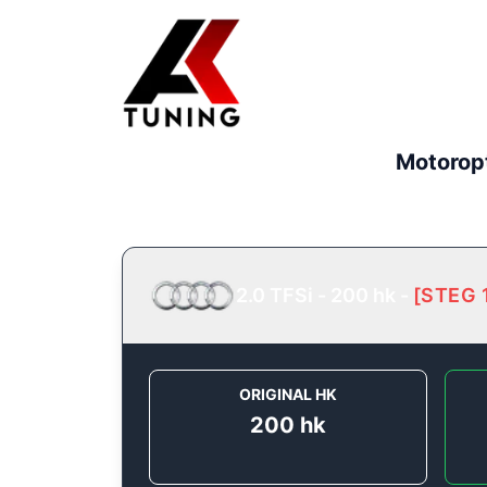
Motorop
2.0 TFSi - 200 hk
-
[
STEG 
ORIGINAL HK
200
hk