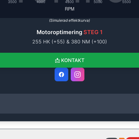
(Simulerad effektkurva)
Motoroptimering
STEG 1
255
HK (+
55
) &
380
NM (+
100
)
📩
KONTAKT