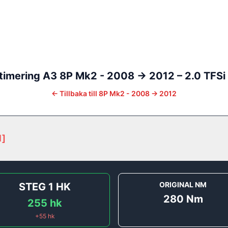
timering
A3
8P Mk2 - 2008 -> 2012
–
2.0 TFSi
←
Tillbaka till
8P Mk2 - 2008 -> 2012
1
]
ORIGINAL NM
STEG 1
HK
280
Nm
255
hk
+
55
hk