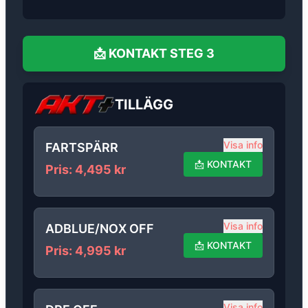
📩
KONTAKT
STEG 3
TILLÄGG
Visa info
FARTSPÄRR
📩
KONTAKT
Pris
:
4,495
kr
Visa info
ADBLUE/NOX OFF
📩
KONTAKT
Pris
:
4,995
kr
Visa info