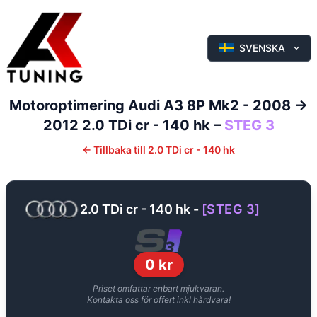
SVENSKA
Motoroptimering
Audi
A3
8P Mk2 - 2008 ->
2012
2.0 TDi cr - 140 hk
–
STEG 3
←
Tillbaka till
2.0 TDi cr - 140 hk
2.0 TDi cr - 140 hk
-
[
STEG 3
]
0
kr
Priset omfattar enbart mjukvaran.
Kontakta oss för offert inkl hårdvara!