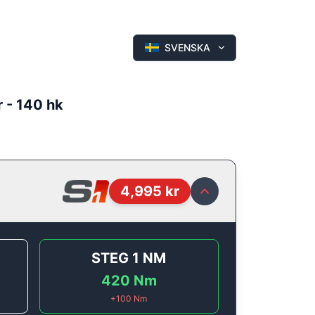
SVENSKA
r - 140 hk
4,995
kr
STEG 1
NM
420
Nm
+
100
Nm