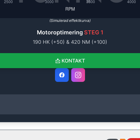
(Simulerad effektkurva)
Motoroptimering
STEG 1
190
HK (+
50
) &
420
NM (+
100
)
📩
KONTAKT