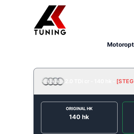
Motoropt
2.0 TDi cr - 140 hk
-
[
STEG
ORIGINAL HK
140
hk