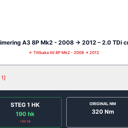
imering
A3
8P Mk2 - 2008 -> 2012
–
2.0 TDi c
←
Tillbaka till
8P Mk2 - 2008 -> 2012
 1
]
ORIGINAL NM
STEG 1
HK
320
Nm
190
hk
+
50
hk