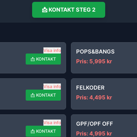
📩
KONTAKT
STEG 2
Visa info
POPS&BANGS
📩
KONTAKT
Pris
:
5,995
kr
Visa info
FELKODER
📩
KONTAKT
Pris
:
4,495
kr
Visa info
GPF/OPF OFF
📩
KONTAKT
Pris
:
4,995
kr