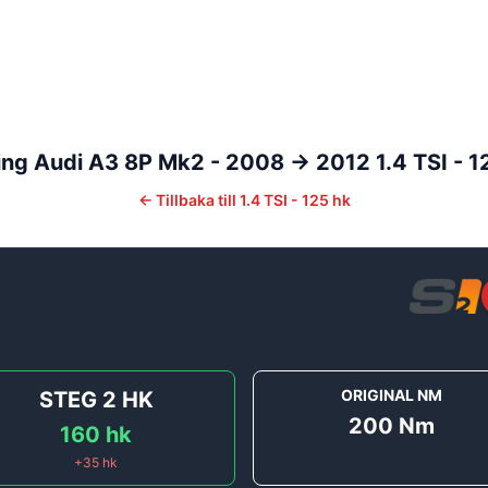
ing
Audi
A3
8P Mk2 - 2008 -> 2012
1.4 TSI - 1
←
Tillbaka till
1.4 TSI - 125 hk
ORIGINAL NM
STEG 2
HK
200
Nm
160
hk
+
35
hk