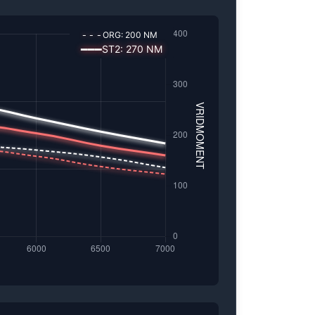
---
ORG:
200
NM
━━━
ST2
:
270
NM