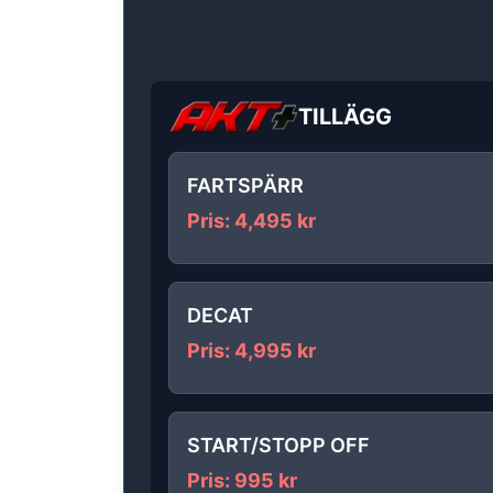
TILLÄGG
FARTSPÄRR
Pris
:
4,495
kr
DECAT
Pris
:
4,995
kr
START/STOPP OFF
Pris
:
995
kr