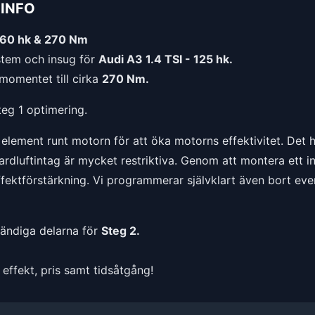
INFO
160 hk & 270 Nm
tem och insug för
Audi A3 1.4 TSI - 125 hk.
momentet till cirka
270 Nm.
teg 1 optimering.
l element runt motorn för att öka motorns effektivitet. Det
luftintag är mycket restriktiva. Genom att montera ett insu
effektförstärkning. Vi programmerar självklart även bort eve
vändiga delarna för
Steg 2.
effekt, pris samt tidsåtgång!