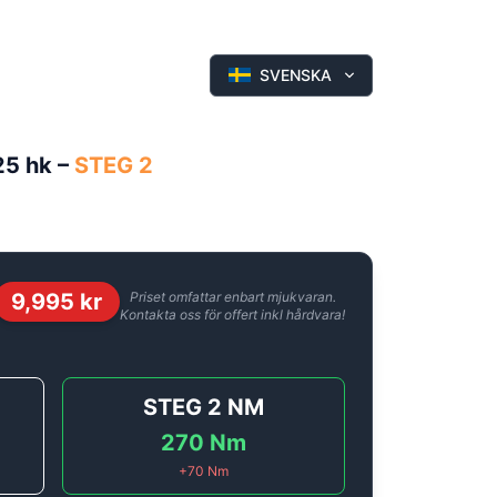
SVENSKA
25 hk
–
STEG 2
9,995
kr
Priset omfattar enbart mjukvaran.
Kontakta oss för offert inkl hårdvara!
STEG 2
NM
270
Nm
+
70
Nm