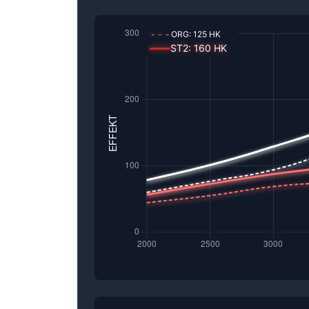
---
ORG:
125
HK
━━━
ST2
:
160
HK