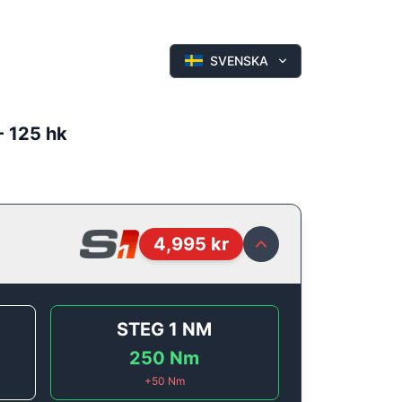
SVENSKA
- 125 hk
4,995
kr
STEG 1
NM
250
Nm
+
50
Nm