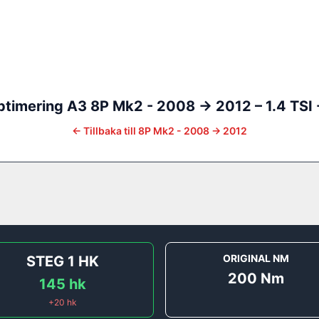
ptimering
A3
8P Mk2 - 2008 -> 2012
–
1.4 TSI 
←
Tillbaka till
8P Mk2 - 2008 -> 2012
ORIGINAL NM
STEG 1
HK
200
Nm
145
hk
+
20
hk