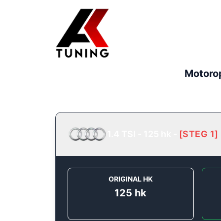
Motoro
1.4 TSI - 125 hk
-
[
STEG 1
]
ORIGINAL HK
125
hk