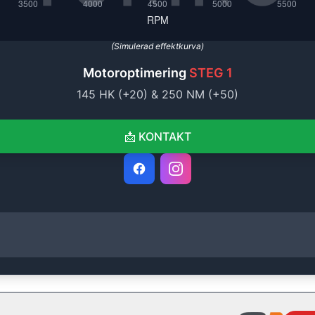
(Simulerad effektkurva)
Motoroptimering
STEG 1
145
HK (+
20
) &
250
NM (+
50
)
📩
KONTAKT