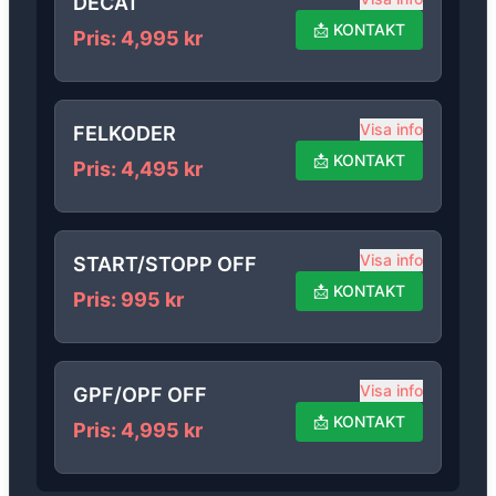
DECAT
📩
KONTAKT
Pris
:
4,995
kr
Visa info
FELKODER
📩
KONTAKT
Pris
:
4,495
kr
Visa info
START/STOPP OFF
📩
KONTAKT
Pris
:
995
kr
Visa info
GPF/OPF OFF
📩
KONTAKT
Pris
:
4,995
kr