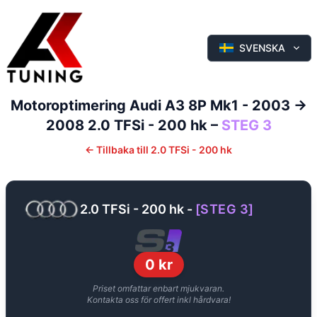
SVENSKA
Motoroptimering
Audi
A3
8P Mk1 - 2003 ->
2008
2.0 TFSi - 200 hk
–
STEG 3
←
Tillbaka till
2.0 TFSi - 200 hk
2.0 TFSi - 200 hk
-
[
STEG 3
]
0
kr
Priset omfattar enbart mjukvaran.
Kontakta oss för offert inkl hårdvara!