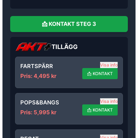
📩
KONTAKT
STEG 3
TILLÄGG
Visa info
FARTSPÄRR
📩
KONTAKT
Pris
:
4,495
kr
Visa info
POPS&BANGS
📩
KONTAKT
Pris
:
5,995
kr
Visa info