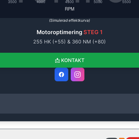
(Simulerad effektkurva)
Motoroptimering
STEG 1
255
HK (+
55
) &
360
NM (+
80
)
📩
KONTAKT