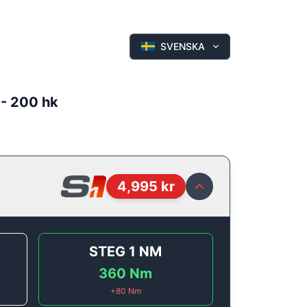
SVENSKA
 - 200 hk
4,995
kr
STEG 1
NM
360
Nm
+
80
Nm