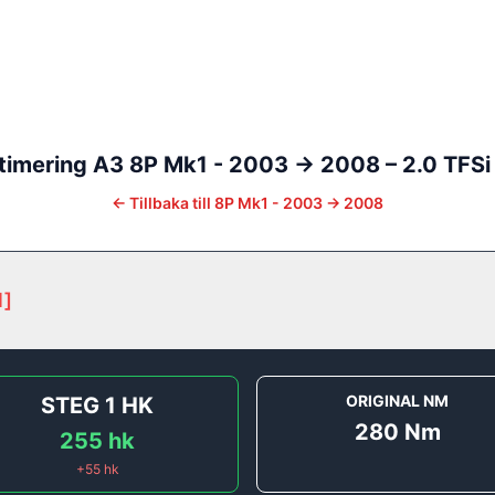
timering
A3
8P Mk1 - 2003 -> 2008
–
2.0 TFSi
←
Tillbaka till
8P Mk1 - 2003 -> 2008
1
]
ORIGINAL NM
STEG 1
HK
280
Nm
255
hk
+
55
hk