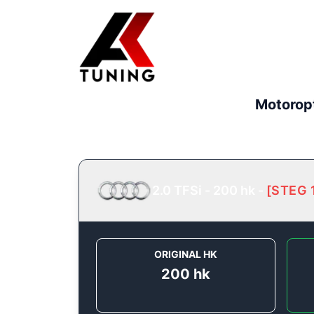
Motorop
2.0 TFSi - 200 hk
-
[
STEG 
ORIGINAL HK
200
hk