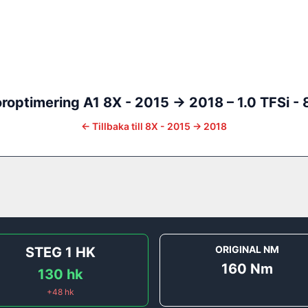
roptimering
A1
8X - 2015 -> 2018
–
1.0 TFSi -
←
Tillbaka till
8X - 2015 -> 2018
ORIGINAL NM
STEG 1
HK
160
Nm
130
hk
+
48
hk