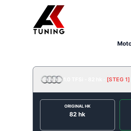
Moto
1.0 TFSi - 82 hk
-
[
STEG 1
]
ORIGINAL HK
82
hk