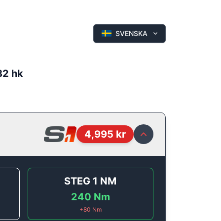
SVENSKA
 82 hk
4,995
kr
STEG 1
NM
240
Nm
+
80
Nm