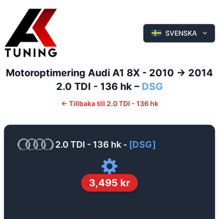
SVENSKA
Motoroptimering
Audi
A1
8X - 2010 -> 2014
2.0 TDI - 136 hk
–
DSG
←
Tillbaka till
2.0 TDI - 136 hk
2.0 TDI - 136 hk
-
[
DSG
]
3,495
kr