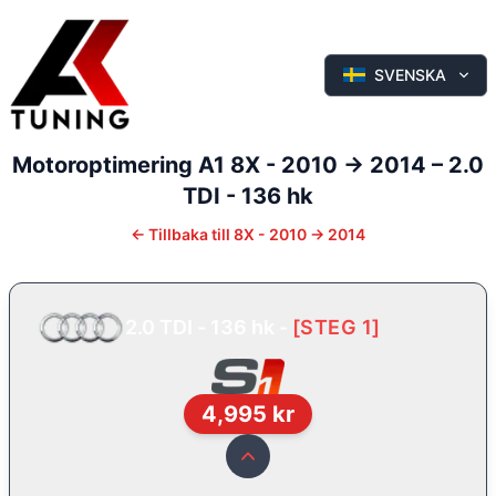
SVENSKA
Motoroptimering
A1
8X - 2010 -> 2014
–
2.0
TDI - 136 hk
←
Tillbaka till
8X - 2010 -> 2014
2.0 TDI - 136 hk
-
[
STEG 1
]
4,995
kr