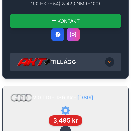
190
HK (+
54
) &
420
NM (+
100
)
📩
KONTAKT
TILLÄGG
2.0 TDI - 136 hk
-
[
DSG
]
3,495
kr