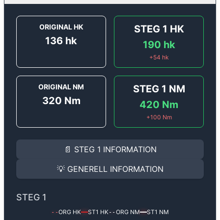
ORIGINAL HK
STEG 1
HK
136
hk
190
hk
+
54
hk
ORIGINAL NM
STEG 1
NM
320
Nm
420
Nm
+
100
Nm
STEG 1
INFORMATION
📄
STEG 1
INFORMATION
Steg 1
motoroptimering för
Audi A1 2.0 TDI - 136 hk.
Effekten ökar från
136 hk
till
190 hk
och vridmomente
💡
GENERELL INFORMATION
(+54 hk & +100 Nm).
GENERELL INFORMATION
✅ All mjukvara är skräddarsydd för din bil
STEG 1
Ger mer effekt, högre vridmoment, lägre bränsleförbru
✅ Felsökning inann samt efter optimering
ORG HK
ST1
HK
ORG NM
ST1
NM
--
━━
--
━━
Med vår
Steg 1
mjukvara justerar vi ett antal parametr