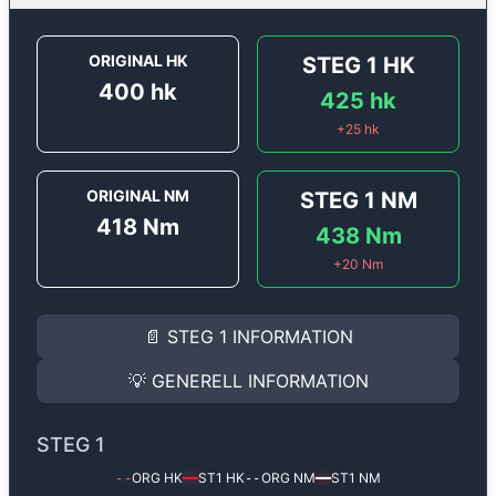
ORIGINAL HK
STEG 1
HK
400
hk
425
hk
+
25
hk
ORIGINAL NM
STEG 1
NM
418
Nm
438
Nm
+
20
Nm
STEG 1
INFORMATION
📄
STEG 1
INFORMATION
Steg 1
motoroptimering för
Aston Martin Vantage 4.3
Effekten ökar från
400 hk
till
425 hk
och vridmomente
💡
GENERELL INFORMATION
(+25 hk & +20 Nm).
GENERELL INFORMATION
✅ All mjukvara är skräddarsydd för din bil
STEG 1
Ger mer effekt, högre vridmoment, lägre bränsleförbru
✅ Felsökning inann samt efter optimering
ORG HK
ST1
HK
ORG NM
ST1
NM
--
━━
--
━━
Med vår
Steg 1
mjukvara justerar vi ett antal parametr