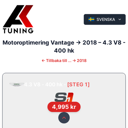
SVENSKA
Motoroptimering
Vantage
-> 2018
–
4.3 V8 -
400 hk
←
Tillbaka till
... -> 2018
4.3 V8 - 400 hk
-
[
STEG 1
]
4,995
kr