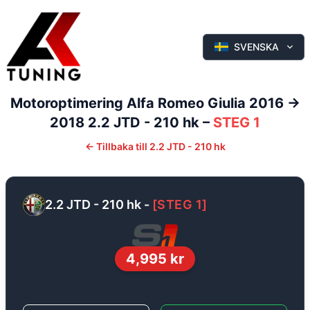
SVENSKA
Motoroptimering
Alfa Romeo
Giulia
2016 ->
2018
2.2 JTD - 210 hk
–
STEG 1
←
Tillbaka till
2.2 JTD - 210 hk
2.2 JTD - 210 hk
-
[
STEG 1
]
4,995
kr