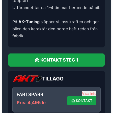
toppfart.
Utförandet tar ca 1–4 timmar beroende på bil.
På
AK-Tuning
släpper vi loss kraften och ger
bilen den karaktär den borde haft redan från
fabrik.
📩
KONTAKT
STEG 1
TILLÄGG
Visa info
FARTSPÄRR
📩
KONTAKT
Pris
:
4,495
kr