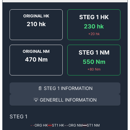
ORIGINAL HK
STEG 1
HK
210
hk
230
hk
+
20
hk
ORIGINAL NM
STEG 1
NM
470
Nm
550
Nm
+
80
Nm
STEG 1
INFORMATION
📄
STEG 1
INFORMATION
Steg 1
motoroptimering för
Alfa Romeo Giulia 2.2 JTD
Effekten ökar från
210 hk
till
230 hk
och vridmomente
💡
GENERELL INFORMATION
(+20 hk & +80 Nm).
GENERELL INFORMATION
✅ All mjukvara är skräddarsydd för din bil
STEG 1
Ger mer effekt, högre vridmoment, lägre bränsleförbru
✅ Felsökning inann samt efter optimering
ORG HK
ST1
HK
ORG NM
ST1
NM
--
━━
--
━━
Med vår
Steg 1
mjukvara justerar vi ett antal parametr