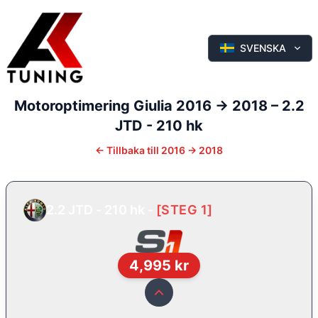
SVENSKA
Motoroptimering
Giulia
2016 -> 2018
–
2.2
JTD - 210 hk
←
Tillbaka till
2016 -> 2018
2.2 JTD - 210 hk
-
[
STEG 1
]
4,995
kr