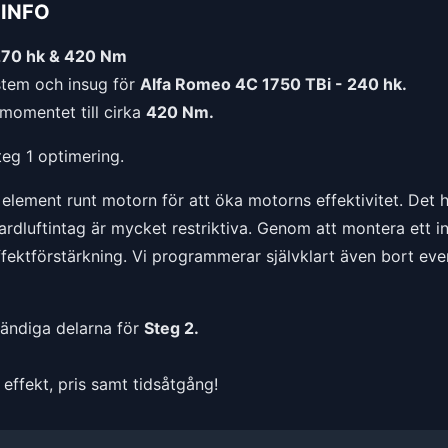
INFO
270 hk & 420 Nm
tem och insug för
Alfa Romeo 4C 1750 TBi - 240 hk.
momentet till cirka
420 Nm.
teg 1 optimering.
l element runt motorn för att öka motorns effektivitet. Det
luftintag är mycket restriktiva. Genom att montera ett insu
effektförstärkning. Vi programmerar självklart även bort eve
vändiga delarna för
Steg 2.
effekt, pris samt tidsåtgång!