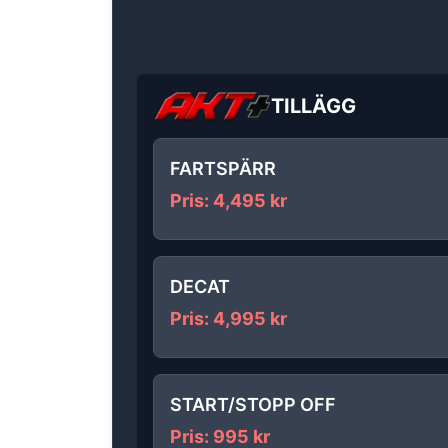
TILLÄGG
FARTSPÄRR
Pris
:
4,495
kr
DECAT
Pris
:
4,995
kr
START/STOPP OFF
Pris
:
995
kr