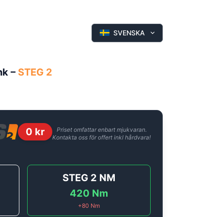
SVENSKA
hk
–
STEG 2
0
kr
Priset omfattar enbart mjukvaran.
Kontakta oss för offert inkl hårdvara!
STEG 2
NM
420
Nm
+
80
Nm