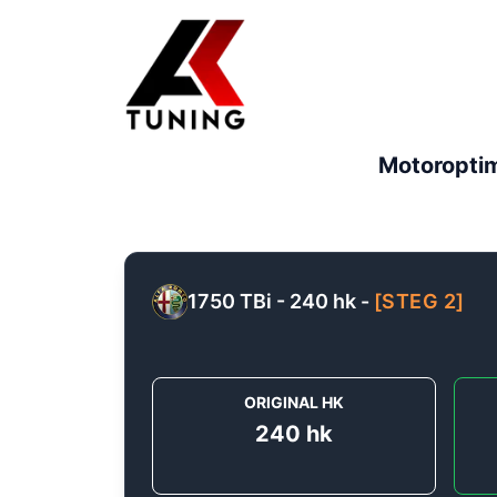
Motoropti
1750 TBi - 240 hk
-
[
STEG 2
]
ORIGINAL HK
240
hk