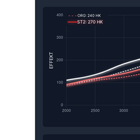
---
ORG:
240
HK
━━━
ST2
:
270
HK