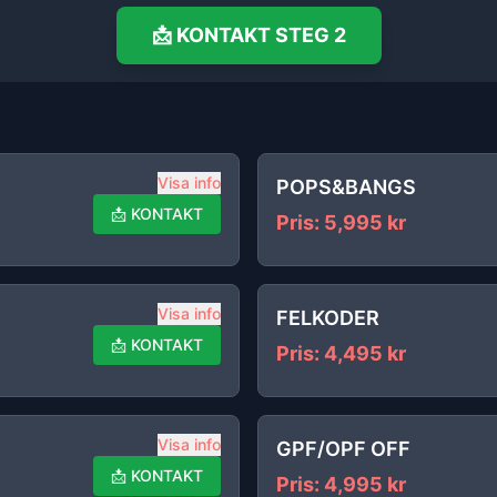
📩
KONTAKT
STEG 2
Visa info
POPS&BANGS
📩
KONTAKT
Pris
:
5,995
kr
Visa info
FELKODER
📩
KONTAKT
Pris
:
4,495
kr
Visa info
GPF/OPF OFF
📩
KONTAKT
Pris
:
4,995
kr