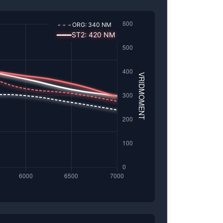
---
ORG:
340
NM
━━━
ST2
:
420
NM