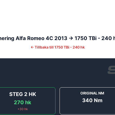
mering
Alfa Romeo
4C
2013 ->
1750 TBi - 240 
←
Tillbaka till
1750 TBi - 240 hk
ORIGINAL NM
STEG 2
HK
340
Nm
270
hk
+
30
hk