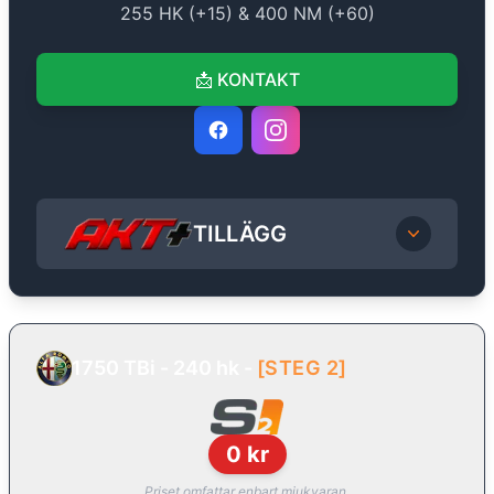
255
HK (+
15
) &
400
NM (+
60
)
📩
KONTAKT
TILLÄGG
1750 TBi - 240 hk
-
[
STEG 2
]
0
kr
Priset omfattar enbart mjukvaran.