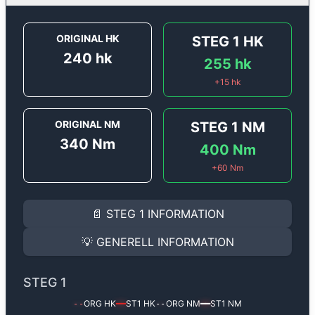
ORIGINAL HK
STEG 1
HK
240
hk
255
hk
+
15
hk
ORIGINAL NM
STEG 1
NM
340
Nm
400
Nm
+
60
Nm
STEG 1
INFORMATION
📄
STEG 1
INFORMATION
Steg 1
motoroptimering för
Alfa Romeo 4C 1750 TBi -
Effekten ökar från
240 hk
till
255 hk
och vridmomente
💡
GENERELL INFORMATION
(+15 hk & +60 Nm).
GENERELL INFORMATION
✅ All mjukvara är skräddarsydd för din bil
STEG 1
Ger mer effekt, högre vridmoment, lägre bränsleförbru
✅ Felsökning inann samt efter optimering
ORG HK
ST1
HK
ORG NM
ST1
NM
--
━━
--
━━
Med vår
Steg 1
mjukvara justerar vi ett antal parametr