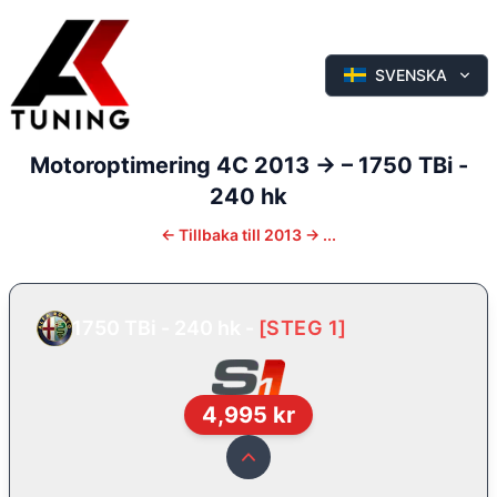
SVENSKA
Motoroptimering
4C
2013 ->
–
1750 TBi -
240 hk
←
Tillbaka till
2013 -> ...
1750 TBi - 240 hk
-
[
STEG 1
]
4,995
kr