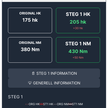
ORIGINAL HK
STEG 1
HK
175
hk
205
hk
+
30
hk
ORIGINAL NM
STEG 1
NM
380
Nm
430
Nm
+
50
Nm
STEG 1
INFORMATION
📄
STEG 1
INFORMATION
Steg 1
motoroptimering för
Renault Megane 2.0 DCi -
Effekten ökar från
175 hk
till
205 hk
och vridmomente
💡
GENERELL INFORMATION
(+30 hk & +50 Nm).
GENERELL INFORMATION
✅ All mjukvara är skräddarsydd för din bil
STEG 1
Ger mer effekt, högre vridmoment, lägre bränsleförbru
✅ Felsökning inann samt efter optimering
ORG HK
ST1
HK
ORG NM
ST1
NM
--
━━
--
━━
Med vår
Steg 1
mjukvara justerar vi ett antal parametr