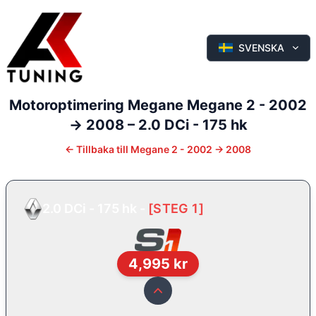
SVENSKA
Motoroptimering
Megane
Megane 2 - 2002
-> 2008
–
2.0 DCi - 175 hk
←
Tillbaka till
Megane 2 - 2002 -> 2008
2.0 DCi - 175 hk
-
[
STEG 1
]
4,995
kr