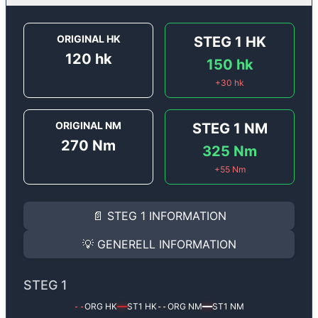
ORIGINAL HK
STEG 1
HK
120
hk
150
hk
+
30
hk
ORIGINAL NM
STEG 1
NM
270
Nm
325
Nm
+
55
Nm
STEG 1
INFORMATION
📄
STEG 1
INFORMATION
Steg 1
motoroptimering för
Renault Megane 1.9 DCi - 
Effekten ökar från
120 hk
till
150 hk
och vridmomentet
💡
GENERELL INFORMATION
(+30 hk & +55 Nm).
GENERELL INFORMATION
✅ All mjukvara är skräddarsydd för din bil
STEG 1
Ger mer effekt, högre vridmoment, lägre bränsleförbru
✅ Felsökning inann samt efter optimering
ORG HK
ST1
HK
ORG NM
ST1
NM
--
━━
--
━━
Med vår
Steg 1
mjukvara justerar vi ett antal parametr