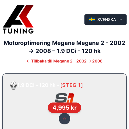
SVENSKA
Motoroptimering
Megane
Megane 2 - 2002
-> 2008
–
1.9 DCi - 120 hk
←
Tillbaka till
Megane 2 - 2002 -> 2008
1.9 DCi - 120 hk
-
[
STEG 1
]
4,995
kr