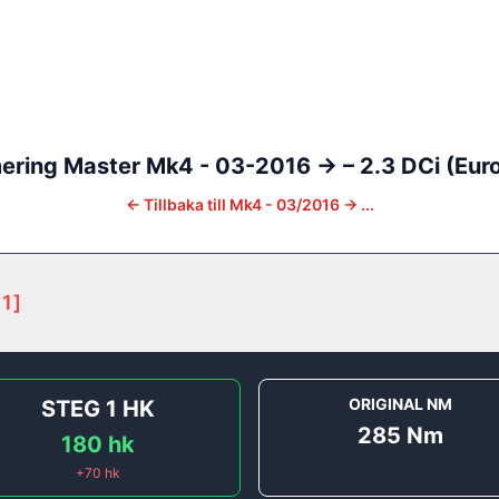
ering
Master
Mk4 - 03-2016 ->
–
2.3 DCi (Euro
←
Tillbaka till
Mk4 - 03/2016 -> ...
 1
]
ORIGINAL NM
STEG 1
HK
285
Nm
180
hk
+
70
hk