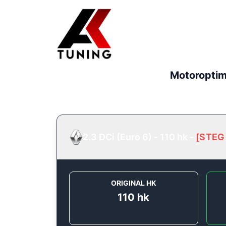
Motoroptim
2.3 DCi (Euro 6) - 110 hk
-
[
STEG
ORIGINAL HK
110
hk