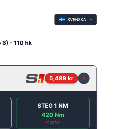
SVENSKA
 6) - 110 hk
5,499
kr
STEG 1
NM
420
Nm
+
135
Nm