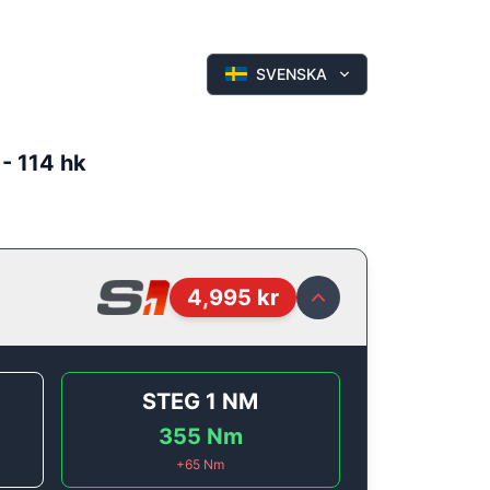
SVENSKA
 - 114 hk
4,995
kr
STEG 1
NM
355
Nm
+
65
Nm