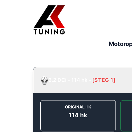
Motorop
2.2 DCi - 114 hk
-
[
STEG 1
]
ORIGINAL HK
114
hk