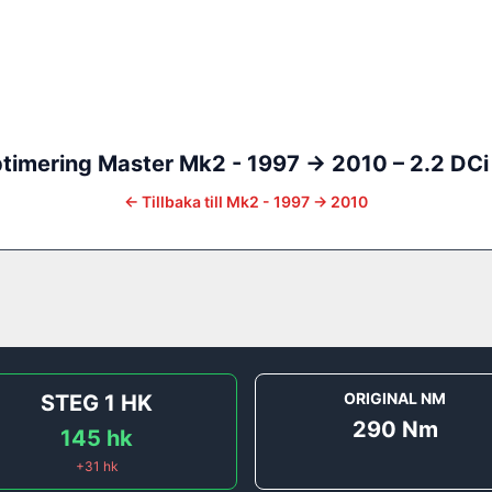
timering
Master
Mk2 - 1997 -> 2010
–
2.2 DCi
←
Tillbaka till
Mk2 - 1997 -> 2010
ORIGINAL NM
STEG 1
HK
290
Nm
145
hk
+
31
hk