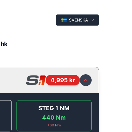
SVENSKA
 hk
4,995
kr
STEG 1
NM
440
Nm
+
60
Nm