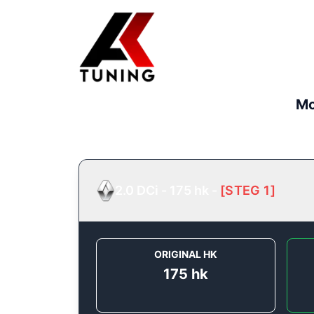
Mo
2.0 DCi - 175 hk
-
[
STEG 1
]
ORIGINAL HK
175
hk