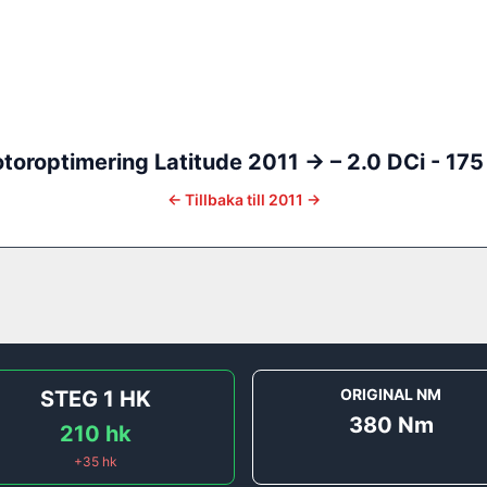
toroptimering
Latitude
2011 ->
–
2.0 DCi - 175
←
Tillbaka till
2011 ->
ORIGINAL NM
STEG 1
HK
380
Nm
210
hk
+
35
hk