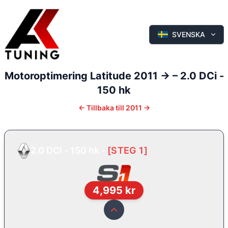
SVENSKA
Motoroptimering
Latitude
2011 ->
–
2.0 DCi -
150 hk
←
Tillbaka till
2011 ->
2.0 DCi - 150 hk
-
[
STEG 1
]
4,995
kr