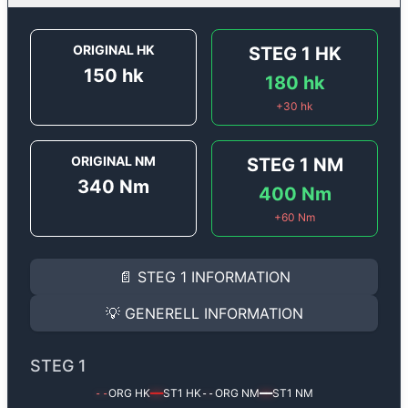
ORIGINAL HK
STEG 1
HK
150
hk
180
hk
+
30
hk
ORIGINAL NM
STEG 1
NM
340
Nm
400
Nm
+
60
Nm
STEG 1
INFORMATION
📄
STEG 1
INFORMATION
Steg 1
motoroptimering för
Renault Latitude 2.0 DCi -
Effekten ökar från
150 hk
till
180 hk
och vridmomente
💡
GENERELL INFORMATION
(+30 hk & +60 Nm).
GENERELL INFORMATION
✅ All mjukvara är skräddarsydd för din bil
STEG 1
Ger mer effekt, högre vridmoment, lägre bränsleförbru
✅ Felsökning inann samt efter optimering
ORG HK
ST1
HK
ORG NM
ST1
NM
--
━━
--
━━
Med vår
Steg 1
mjukvara justerar vi ett antal parametr