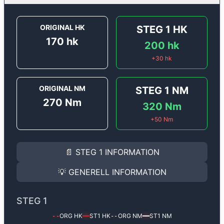
ORIGINAL HK
STEG 1
HK
170
hk
200
hk
+
30
hk
ORIGINAL NM
STEG 1
NM
270
Nm
320
Nm
+
50
Nm
STEG 1
INFORMATION
📄
STEG 1
INFORMATION
Steg 1
motoroptimering för
Renault Laguna 2.0 T - 17
Effekten ökar från
170 hk
till
200 hk
och vridmomente
💡
GENERELL INFORMATION
(+30 hk & +50 Nm).
GENERELL INFORMATION
✅ All mjukvara är skräddarsydd för din bil
STEG 1
Ger mer effekt, högre vridmoment, lägre bränsleförbru
✅ Felsökning inann samt efter optimering
ORG HK
ST1
HK
ORG NM
ST1
NM
--
━━
--
━━
Med vår
Steg 1
mjukvara justerar vi ett antal parametr