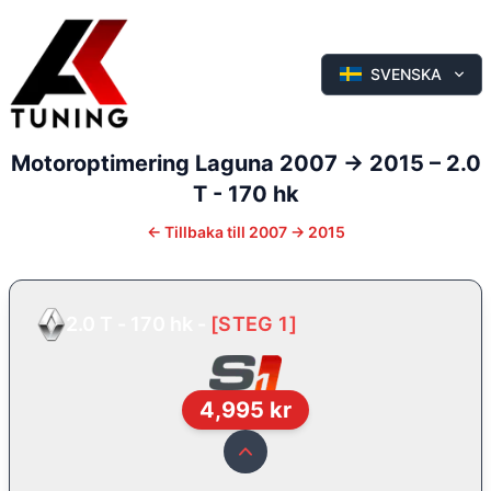
SVENSKA
Motoroptimering
Laguna
2007 -> 2015
–
2.0
T - 170 hk
←
Tillbaka till
2007 -> 2015
2.0 T - 170 hk
-
[
STEG 1
]
4,995
kr