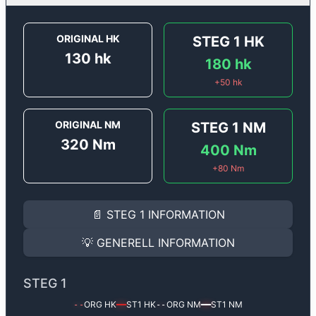
ORIGINAL HK
STEG 1
HK
130
hk
180
hk
+
50
hk
ORIGINAL NM
STEG 1
NM
320
Nm
400
Nm
+
80
Nm
STEG 1
INFORMATION
📄
STEG 1
INFORMATION
Steg 1
motoroptimering för
Renault Laguna 2.0 DCi - 
Effekten ökar från
130 hk
till
180 hk
och vridmomente
💡
GENERELL INFORMATION
(+50 hk & +80 Nm).
GENERELL INFORMATION
✅ All mjukvara är skräddarsydd för din bil
STEG 1
Ger mer effekt, högre vridmoment, lägre bränsleförbru
✅ Felsökning inann samt efter optimering
ORG HK
ST1
HK
ORG NM
ST1
NM
--
━━
--
━━
Med vår
Steg 1
mjukvara justerar vi ett antal parametr