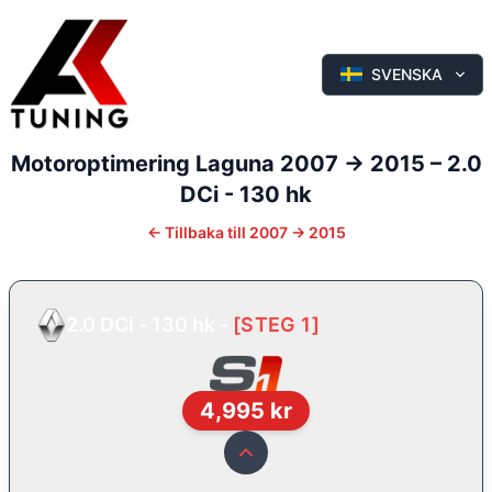
SVENSKA
Motoroptimering
Laguna
2007 -> 2015
–
2.0
DCi - 130 hk
←
Tillbaka till
2007 -> 2015
2.0 DCi - 130 hk
-
[
STEG 1
]
4,995
kr