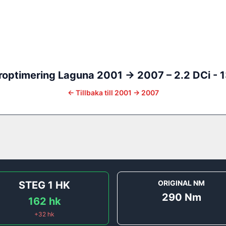
roptimering
Laguna
2001 -> 2007
–
2.2 DCi - 
←
Tillbaka till
2001 -> 2007
ORIGINAL NM
STEG 1
HK
290
Nm
162
hk
+
32
hk