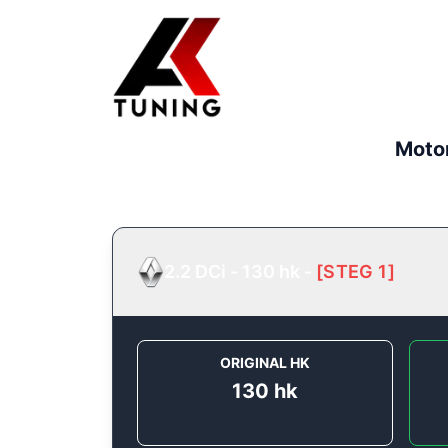
Moto
2.2 DCi - 130 hk
-
[
STEG 1
]
ORIGINAL HK
130
hk