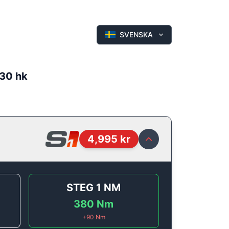
SVENSKA
130 hk
4,995
kr
STEG 1
NM
380
Nm
+
90
Nm