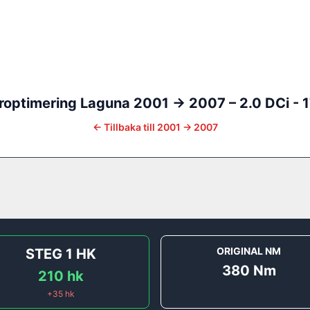
roptimering
Laguna
2001 -> 2007
–
2.0 DCi - 
←
Tillbaka till
2001 -> 2007
ORIGINAL NM
STEG 1
HK
380
Nm
210
hk
+
35
hk