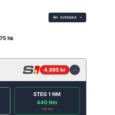
SVENSKA
175 hk
4,995
kr
STEG 1
NM
440
Nm
+
60
Nm