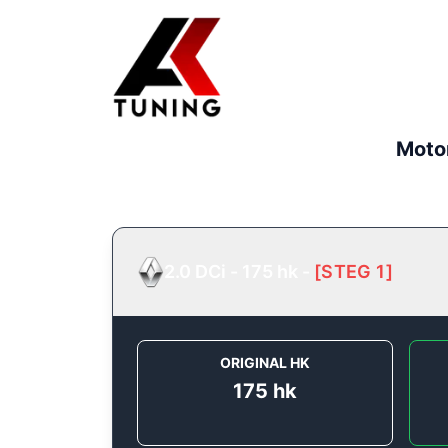
Moto
2.0 DCi - 175 hk
-
[
STEG 1
]
ORIGINAL HK
175
hk