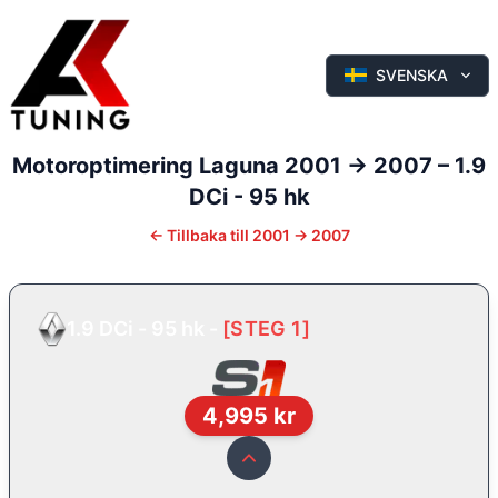
SVENSKA
Motoroptimering
Laguna
2001 -> 2007
–
1.9
DCi - 95 hk
←
Tillbaka till
2001 -> 2007
1.9 DCi - 95 hk
-
[
STEG 1
]
4,995
kr