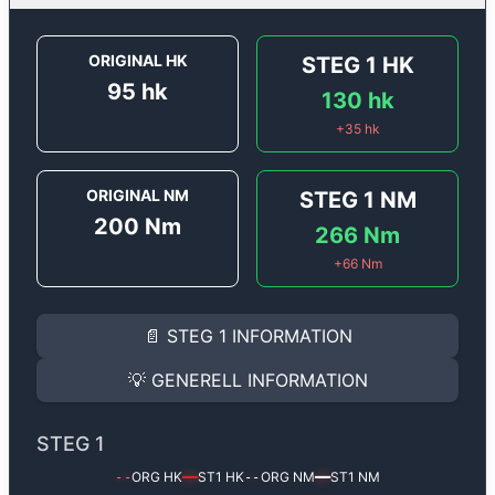
ORIGINAL HK
STEG 1
HK
95
hk
130
hk
+
35
hk
ORIGINAL NM
STEG 1
NM
200
Nm
266
Nm
+
66
Nm
STEG 1
INFORMATION
📄
STEG 1
INFORMATION
Steg 1
motoroptimering för
Renault Laguna 1.9 DCi - 
Effekten ökar från
95 hk
till
130 hk
och vridmomentet
💡
GENERELL INFORMATION
(+35 hk & +66 Nm).
GENERELL INFORMATION
✅ All mjukvara är skräddarsydd för din bil
STEG 1
Ger mer effekt, högre vridmoment, lägre bränsleförbru
✅ Felsökning inann samt efter optimering
ORG HK
ST1
HK
ORG NM
ST1
NM
--
━━
--
━━
Med vår
Steg 1
mjukvara justerar vi ett antal parametr