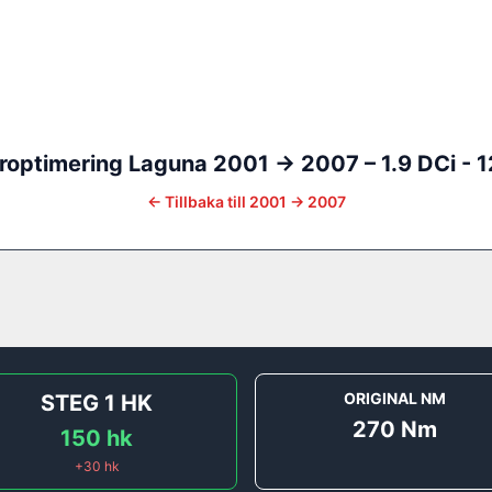
roptimering
Laguna
2001 -> 2007
–
1.9 DCi - 
←
Tillbaka till
2001 -> 2007
ORIGINAL NM
STEG 1
HK
270
Nm
150
hk
+
30
hk