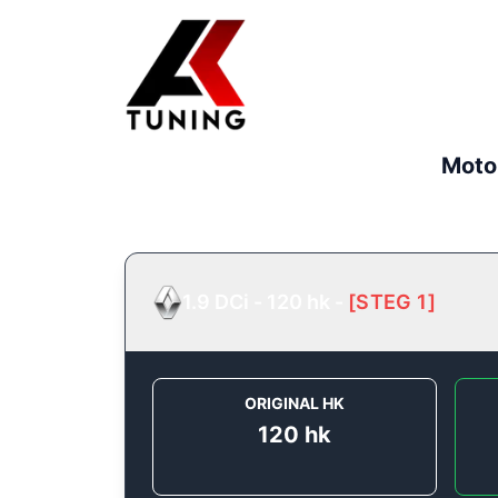
Moto
1.9 DCi - 120 hk
-
[
STEG 1
]
ORIGINAL HK
120
hk