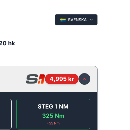
SVENSKA
120 hk
4,995
kr
STEG 1
NM
325
Nm
+
55
Nm