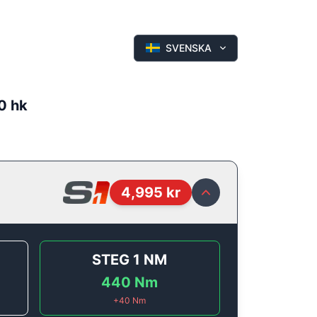
SVENSKA
0 hk
4,995
kr
STEG 1
NM
440
Nm
+
40
Nm