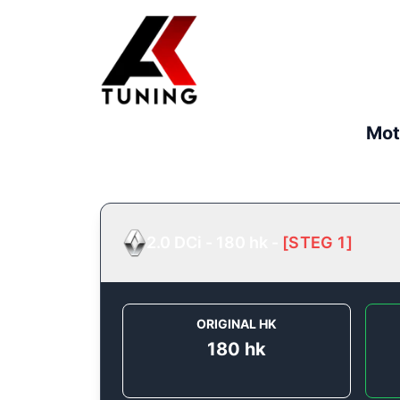
Mot
2.0 DCi - 180 hk
-
[
STEG 1
]
ORIGINAL HK
180
hk