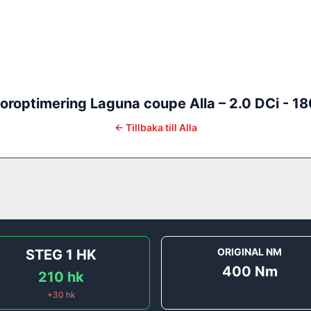
oroptimering
Laguna coupe
Alla
–
2.0 DCi - 18
←
Tillbaka till
Alla
ORIGINAL NM
STEG 1
HK
400
Nm
210
hk
+
30
hk