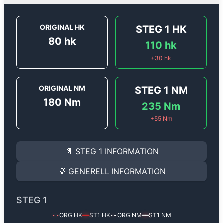
ORIGINAL HK
STEG 1
HK
80
hk
110
hk
+
30
hk
ORIGINAL NM
STEG 1
NM
180
Nm
235
Nm
+
55
Nm
STEG 1
INFORMATION
📄
STEG 1
INFORMATION
Steg 1
motoroptimering för
Renault Kangoo 1.9 DCi - 
Effekten ökar från
80 hk
till
110 hk
och vridmomentet 
💡
GENERELL INFORMATION
(+30 hk & +55 Nm).
GENERELL INFORMATION
✅ All mjukvara är skräddarsydd för din bil
STEG 1
Ger mer effekt, högre vridmoment, lägre bränsleförbru
✅ Felsökning inann samt efter optimering
ORG HK
ST1
HK
ORG NM
ST1
NM
--
━━
--
━━
Med vår
Steg 1
mjukvara justerar vi ett antal parametr