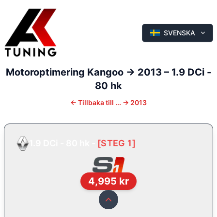
SVENSKA
Motoroptimering
Kangoo
-> 2013
–
1.9 DCi -
80 hk
←
Tillbaka till
... -> 2013
1.9 DCi - 80 hk
-
[
STEG 1
]
4,995
kr