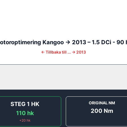
otoroptimering
Kangoo
-> 2013
–
1.5 DCi - 90 
←
Tillbaka till
... -> 2013
ORIGINAL NM
STEG 1
HK
200
Nm
110
hk
+
20
hk