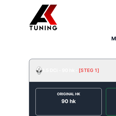
M
1.5 DCi - 90 hk
-
[
STEG 1
]
ORIGINAL HK
90
hk