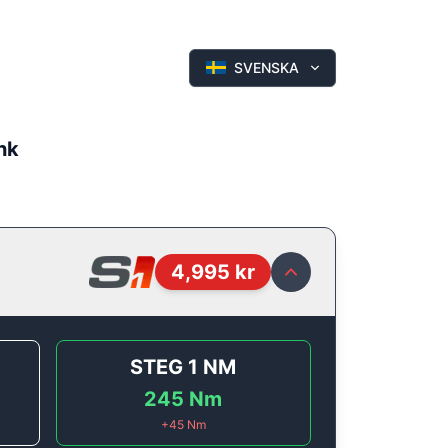
SVENSKA
hk
4,995
kr
STEG 1
NM
245
Nm
+
45
Nm