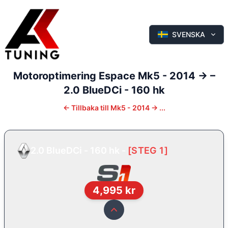
SVENSKA
Motoroptimering
Espace
Mk5 - 2014 ->
–
2.0 BlueDCi - 160 hk
←
Tillbaka till
Mk5 - 2014 -> ...
2.0 BlueDCi - 160 hk
-
[
STEG 1
]
4,995
kr