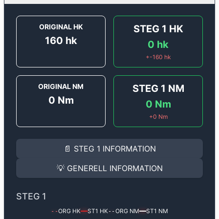
ORIGINAL HK
STEG 1
HK
160
hk
0
hk
+
-160
hk
ORIGINAL NM
STEG 1
NM
0
Nm
0
Nm
+
0
Nm
STEG 1
INFORMATION
📄
STEG 1
INFORMATION
Steg 1
motoroptimering för
Renault Espace 2.0 BlueDC
Effekten ökar från
160 hk
till
0 hk
och vridmomentet f
💡
GENERELL INFORMATION
(+? hk & +? Nm).
GENERELL INFORMATION
✅ All mjukvara är skräddarsydd för din bil
STEG 1
Ger mer effekt, högre vridmoment, lägre bränsleförbru
✅ Felsökning inann samt efter optimering
ORG HK
ST1
HK
ORG NM
ST1
NM
--
━━
--
━━
Med vår
Steg 1
mjukvara justerar vi ett antal parametr