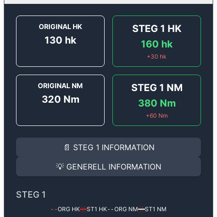
ORIGINAL HK
STEG 1
HK
130
hk
160
hk
+
30
hk
ORIGINAL NM
STEG 1
NM
320
Nm
380
Nm
+
60
Nm
STEG 1
INFORMATION
📄
STEG 1
INFORMATION
Steg 1
motoroptimering för
Renault Espace 1.6 DCi - 
Effekten ökar från
130 hk
till
160 hk
och vridmomente
💡
GENERELL INFORMATION
(+30 hk & +60 Nm).
GENERELL INFORMATION
✅ All mjukvara är skräddarsydd för din bil
STEG 1
Ger mer effekt, högre vridmoment, lägre bränsleförbru
✅ Felsökning inann samt efter optimering
ORG HK
ST1
HK
ORG NM
ST1
NM
--
━━
--
━━
Med vår
Steg 1
mjukvara justerar vi ett antal parametr