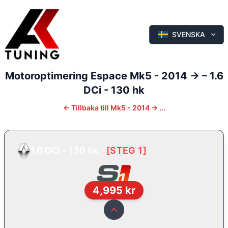
SVENSKA
Motoroptimering
Espace
Mk5 - 2014 ->
–
1.6
DCi - 130 hk
←
Tillbaka till
Mk5 - 2014 -> ...
1.6 DCi - 130 hk
-
[
STEG 1
]
4,995
kr