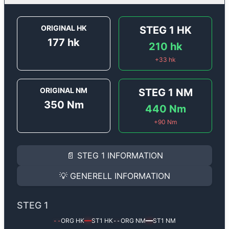
ORIGINAL HK
STEG 1
HK
177
hk
210
hk
+
33
hk
ORIGINAL NM
STEG 1
NM
350
Nm
440
Nm
+
90
Nm
STEG 1
INFORMATION
📄
STEG 1
INFORMATION
Steg 1
motoroptimering för
Renault Espace 3.0 DCi - 
Effekten ökar från
177 hk
till
210 hk
och vridmomentet
💡
GENERELL INFORMATION
(+33 hk & +90 Nm).
GENERELL INFORMATION
✅ All mjukvara är skräddarsydd för din bil
STEG 1
Ger mer effekt, högre vridmoment, lägre bränsleförbru
✅ Felsökning inann samt efter optimering
ORG HK
ST1
HK
ORG NM
ST1
NM
--
━━
--
━━
Med vår
Steg 1
mjukvara justerar vi ett antal parametr