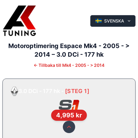
SVENSKA
Motoroptimering
Espace
Mk4 - 2005 - >
2014
–
3.0 DCi - 177 hk
←
Tillbaka till
Mk4 - 2005 - > 2014
3.0 DCi - 177 hk
-
[
STEG 1
]
4,995
kr