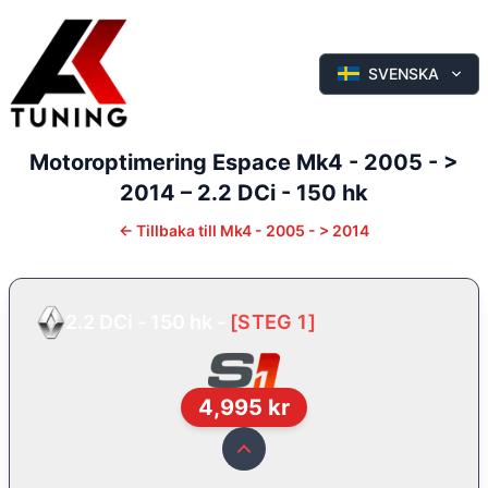
SVENSKA
Motoroptimering
Espace
Mk4 - 2005 - >
2014
–
2.2 DCi - 150 hk
←
Tillbaka till
Mk4 - 2005 - > 2014
2.2 DCi - 150 hk
-
[
STEG 1
]
4,995
kr