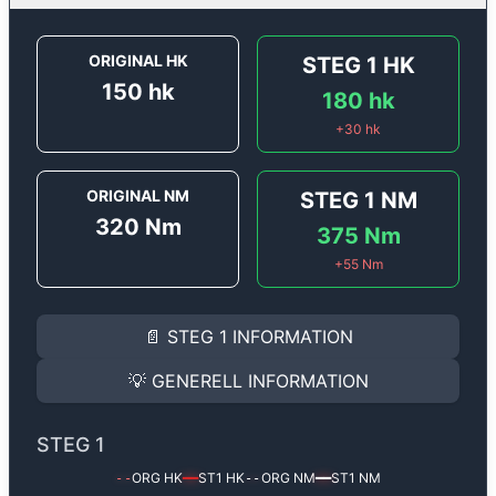
ORIGINAL HK
STEG 1
HK
150
hk
180
hk
+
30
hk
ORIGINAL NM
STEG 1
NM
320
Nm
375
Nm
+
55
Nm
STEG 1
INFORMATION
📄
STEG 1
INFORMATION
Steg 1
motoroptimering för
Renault Espace 2.2 DCi - 
Effekten ökar från
150 hk
till
180 hk
och vridmomente
💡
GENERELL INFORMATION
(+30 hk & +55 Nm).
GENERELL INFORMATION
✅ All mjukvara är skräddarsydd för din bil
STEG 1
Ger mer effekt, högre vridmoment, lägre bränsleförbru
✅ Felsökning inann samt efter optimering
ORG HK
ST1
HK
ORG NM
ST1
NM
--
━━
--
━━
Med vår
Steg 1
mjukvara justerar vi ett antal parametr