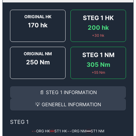
ORIGINAL HK
STEG 1
HK
170
hk
200
hk
+
30
hk
ORIGINAL NM
STEG 1
NM
250
Nm
305
Nm
+
55
Nm
STEG 1
INFORMATION
📄
STEG 1
INFORMATION
Steg 1
motoroptimering för
Renault Espace 2.0 Turbo 
Effekten ökar från
170 hk
till
200 hk
och vridmomente
💡
GENERELL INFORMATION
(+30 hk & +55 Nm).
GENERELL INFORMATION
✅ All mjukvara är skräddarsydd för din bil
STEG 1
Ger mer effekt, högre vridmoment, lägre bränsleförbru
✅ Felsökning inann samt efter optimering
ORG HK
ST1
HK
ORG NM
ST1
NM
--
━━
--
━━
Med vår
Steg 1
mjukvara justerar vi ett antal parametr