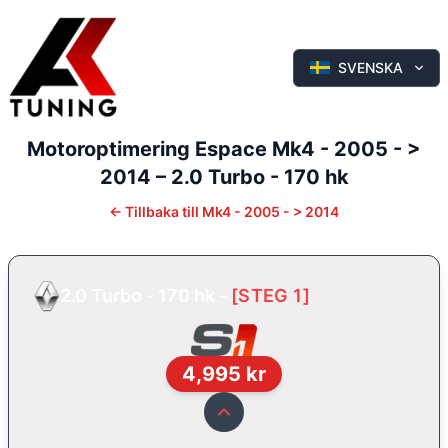
SVENSKA
Motoroptimering
Espace
Mk4 - 2005 - >
2014
–
2.0 Turbo - 170 hk
←
Tillbaka till
Mk4 - 2005 - > 2014
2.0 Turbo - 170 hk
-
[
STEG 1
]
4,995
kr