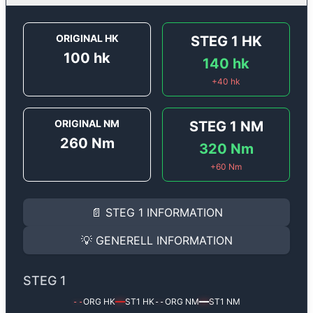
ORIGINAL HK
STEG 1
HK
100
hk
140
hk
+
40
hk
ORIGINAL NM
STEG 1
NM
260
Nm
320
Nm
+
60
Nm
STEG 1
INFORMATION
📄
STEG 1
INFORMATION
Steg 1
motoroptimering för
Renault Clio 1.5 BlueDCI -
Effekten ökar från
100 hk
till
140 hk
och vridmomente
💡
GENERELL INFORMATION
(+40 hk & +60 Nm).
GENERELL INFORMATION
✅ All mjukvara är skräddarsydd för din bil
STEG 1
Ger mer effekt, högre vridmoment, lägre bränsleförbru
✅ Felsökning inann samt efter optimering
ORG HK
ST1
HK
ORG NM
ST1
NM
--
━━
--
━━
Med vår
Steg 1
mjukvara justerar vi ett antal parametr