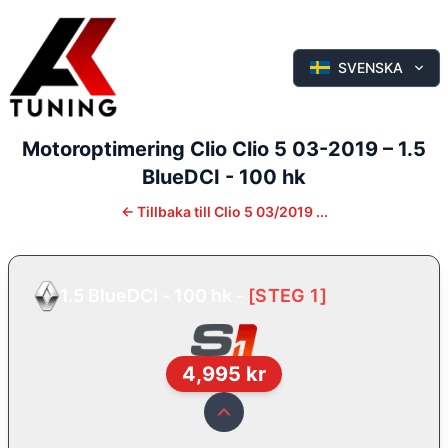
SVENSKA
Motoroptimering
Clio
Clio 5 03-2019
–
1.5
BlueDCI - 100 hk
←
Tillbaka till
Clio 5 03/2019 ...
1.5 BlueDCI - 100 hk
-
[
STEG 1
]
4,995
kr